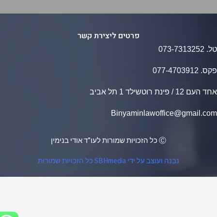
פרטים ליצירת קשר
073-7313252
ס.
077​-​4703912
1 / פינת רוטשילד 1 תל אביב
Binyaminlawoffice@gmail.c
Ⓒ כל הזכויות שמורות לעו”ד אודי בנימין
נבנה ועוצב על ידי SBHmedia כל הזכויות שמורות