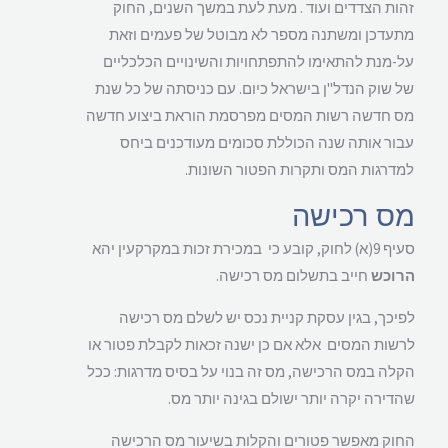
זהות הצדדים ועוד . מעת לעת במשך השנים, החוק
מתעדכן ומשתנה מספר לא מבוטל של פעמים וזאת
על-מנת להתאימו להתפתחויות והשינויים הכלכליים
של שוק הנדל"ן בישראל כיום. עם כניסתה של כל שנת
מס חדשה רשות המסים מפרסמת הוראת ביצוע חדשה
עבור אותה שנה הכוללת סכומים מעודכנים ביחס
למדרגות המס ותקרות הפטור השונות.
מס רכישה
סעיף 9(א) לחוק, קובע כי במכירת זכות במקרקעין יהא
הרוכש
חייב בתשלום מס רכישה.
לפיכך, בגין עסקת קניית נכס יש לשלם מס רכישה
לרשות המסים אלא אם כן ישנה זכאות לקבלת פטור או
הקלה במס הרכישה, מס זה בנוי על בסיס מדרגות: ככל
שהדירה יקרה יותר ישולם בגינה יותר מס.
החוק מאפשר פטורים והקלות בשיעור מס הרכישה