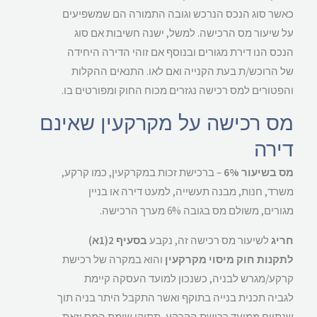
כאשר סוג הנכס הנרכש וגובה התמורה הם שמשפיעים
על שיעור מס הרכישה. למשל, ישנה חשיבות אם סוג
הנכס הנו דירת מגורים ובנוסף אם זוהי הדירה היחידה
של הרוכש/ת בעת הקנייה ואם לאו. התנאים ההקלות
והפטורים למס רכישה נגזרים מכוח החוק ומפורטים בו.
מס רכישה על מקרקעין שאינם
דירה
מס בשיעור 6%
– ברכישת זכות במקרקעין, כמו קרקע,
משרד, חנות, מבנה תעשייה, למעט דירה או בניין
מגורים, משולם מס בגובה 6% מערך הרכישה.
חריג
לשיעור מס רכישה זה, נקבע
בסעיף 2(1א)
לתקנות חוק מיסוי מקרקעין
והוא במקרה של רכישת
קרקע/מגרש לבניה, כשנכון למועד העסקה קיימת
לגביה תכנית בנייה בתוקף ואשר התקבל היתר בניה תוך
שנתיים ממועד רכישת הקרקע, תתוקן שומת המס וזאת