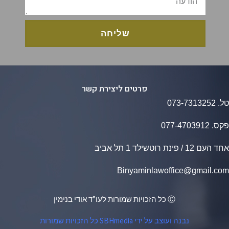
שליחה
פרטים ליצירת קשר
073-7313252
ס.
077​-​4703912
1 / פינת רוטשילד 1 תל אביב
Binyaminlawoffice@gmail.c
Ⓒ כל הזכויות שמורות לעו”ד אודי בנימין
נבנה ועוצב על ידי SBHmedia כל הזכויות שמורות