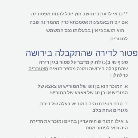
** כדאי לדעת כי תושב חוץ יוכל להנות מפטור זה
אם יוכיח באמצעות אסמכתא כדין מהמדינה שבה
הוא תושב כי אין בבעלותו נכס המשמש
למגורים.
ור לדירה שהתקבלה בירושה
סעיף 49 ב(5) לחוק מדבר על פטור בגין דירה
שהתקבלה בירושה ומונה מספר תנאים
מצטברים
כדלהלן :
א. המוכר הוא בן זוגו של המוריש או צאצא של
המוריש או בן זוג של צאצא של המוריש.
ב. טרם פטירתו היה המוריש בעלה של דירת
מגורים אחת בלב
ג. אילו המוריש היה עדיין בחיים ומוכר את הדירה
היה זכאי לפטור ממס.