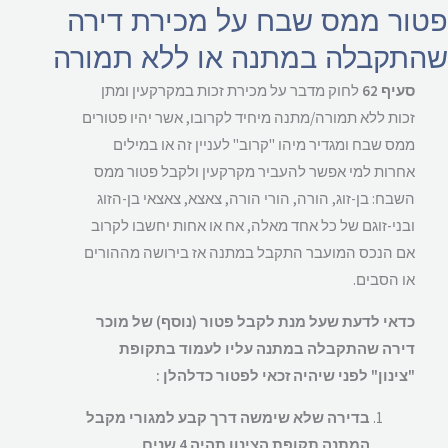
ור ממס שבח על מכירת דירה
תקבלה במתנה או ללא תמורה
סעיף 62
לחוק מדבר על מכירת זכות במקרקעין ומתן
זכות ללא תמורה/מתנה מיחיד לקרובו, אשר יהיו פטורים
ממס שבח ומגדיר מיהו "קרוב" לעניין זה או במילים
אחרות למי אפשר להעביר מקרקעין ולקבל פטור ממס
השבח: בן-זוג, הורה, הורי הורה, צאצא, צאצאי בן-הזוג
ובני-זוגם של כל אחד מאלה, אח או אחות יחשבו לקרוב
אם הנכס המועבר התקבל במתנה אז בירושה מההורים
או הסבים.
כדאי לדעת שעל מנת לקבל פטור (נוסף) של מוכר
דירה שהתקבלה במתנה עליו לעמוד בתקופת
"צינון" לפני שיהיה זכאי לפטור כדלהלן :
בדירה שלא שימשה דרך קבע למגורי מקבל
המתנה תקופת הצינון תהיה 4 שנים.