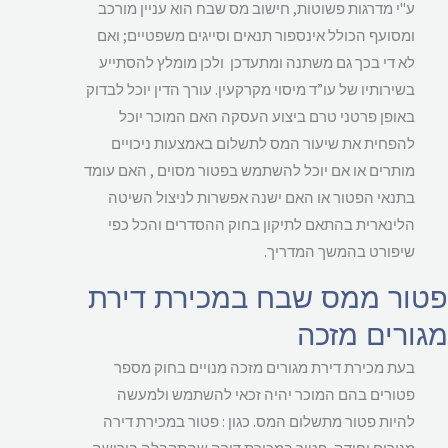
ע"י מדרגות פשוטות, חישוב מס שבח הוא עניין מורכב
ומסועף הכולל אינספור תנאים וסייגים משפטיים; ואם
לא די בכך גם משתנה ומתעדכן ולכן מומלץ להסתייע
בשירותיו של עו”ד מיסוי מקרקעין. עורך הדין יוכל לבדוק
באופן פרטני טרם ביצוע העסקה האם המוכר יוכל
להפחית את שיעור המס לתשלום באמצעות ניכויים
מותרים או אם יוכל להשתמש בפטור מסוים , האם עומד
בתנאי הפטור או האם ישנה אפשרות לניצול השיטה
הלינארית בהתאם לתיקון בחוק ההסדרים והכל כפי
שיפורט בהמשך המדריך.
ור ממס שבח במכירת דירת
ורים מזכה
בעת מכירת דירת מגורים מזכה מנויים בחוק מספר
פטורים בהם המוכר יהיה זכאי להשתמש ולמעשה
להיות פטור מתשלום המס. כגון : פטור במכירת דירה