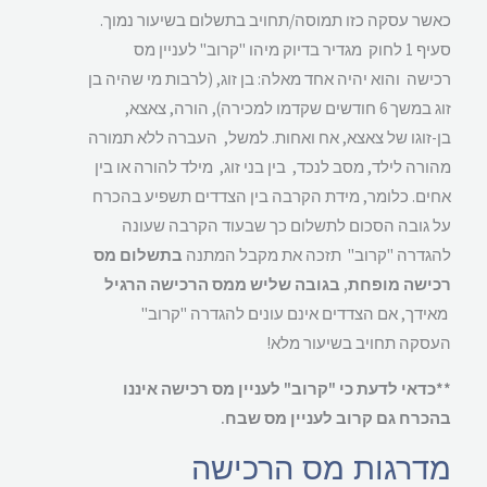
כאשר עסקה כזו תמוסה/תחויב בתשלום בשיעור נמוך.
סעיף 1 לחוק מגדיר בדיוק מיהו "קרוב" לעניין מס
רכישה והוא יהיה אחד מאלה: בן זוג, (לרבות מי שהיה בן
זוג במשך 6 חודשים שקדמו למכירה), הורה, צאצא,
בן-זוגו של צאצא, אח ואחות. למשל, העברה ללא תמורה
מהורה לילד, מסב לנכד, בין בני זוג, מילד להורה או בין
אחים. כלומר, מידת הקרבה בין הצדדים תשפיע בהכרח
על גובה הסכום לתשלום כך שבעוד הקרבה שעונה
להגדרה "קרוב" תזכה את מקבל המתנה
בתשלום מס
רכישה מופחת, בגובה שליש ממס הרכישה הרגיל
מאידך, אם הצדדים אינם עונים להגדרה "קרוב"
העסקה תחויב בשיעור מלא!
**כדאי לדעת כי "קרוב" לעניין מס רכישה איננו
בהכרח גם קרוב לעניין מס שבח.
מדרגות מס הרכישה