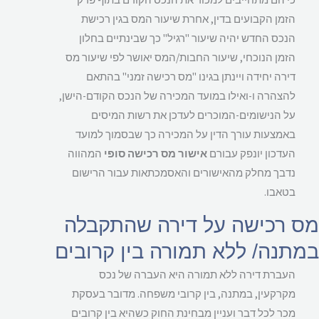
הזמן הקבועים בדין, אחרת שיעור המס בגין רכישת
הנכס החדש יהיה שיעור "רגיל" כך שבינתיים בחלון
הזמן הנוכחי, שיעור החבות/המס יאושר לפי שיעור מס
דירה יחידה ויינתן בגינו "מס רכישה זמני" בהתאם
להצהרה ו-ואילו במועד המכירה של הנכס הקודם-הישן,
על הנישומים-המוכרים לעדכן את רשות המיסים
באמצעות עורך הדין על המכירה כך שבסמוך למועד
העדכון יונפק עבורם
אישור מס רכישה סופי
המהווה
נדבך מחלק מהאישורים והאסמכתאות עבור הרישום
בטאבו.
 רכישה על דירה שהתקבלה
תנה/ ללא תמורה בין קרובים
העברת דירה ללא תמורה היא העברה של נכס
מקרקעין, במתנה, בין קרובי משפחה. מדובר בעסקת
מכר לכל דבר ועניין מבחינת החוק כשהיא בין קרובים