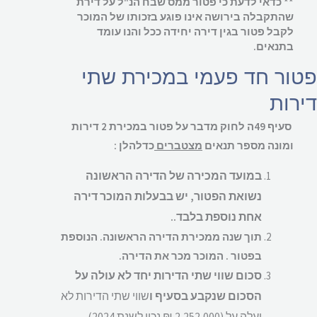
** כדאי לדעת כי
פטור ממס שבח הנ"ל על דירת
שהתקבלה בירושה אינו פוגע בזכותו של המוכר
לקבל פטור בגין דירה יחידה ככל והנו עומד
בתנאים.
ור חד פעמי במכירת שתי
רות
סעיף 49ה לחוק מדבר על פטור במכירת 2 דירות
ומונה מספר תנאים
מצטברים
כדלהלן :
במועד המכירה של הדירה הראשונה
נשואת הפטור, יש בבעלות המוכר דירה
אחת נוספת בלבד.
.
תוך שנה ממכירת הדירה הראשונה. הנוספת
בפטור . המוכר מכר את הדירה.
סכום שווי שתי הדירות יחד לא עולה על
הסכום שנקבע בסעיף ו
שווי שתי הדירות לא
יעלה על (2,252,000 ₪ נכון לשנת 2024)