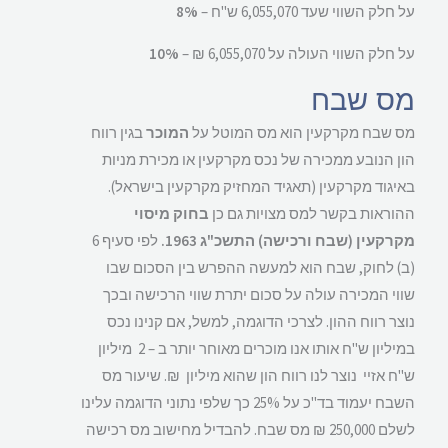
על חלק השווי שעד 6,055,070 ש"ח –
8%
על חלק השווי העולה על 6,055,070 ₪ –
10%
מס שבח
מס שבח מקרקעין הוא מס המוטל על
המוכר
בגין רווח
הון הנובע ממכירה של נכס מקרקעין או מכירת מניות
באיגוד מקרקעין (תאגיד המחזיק מקרקעין בישראל).
ההוראות בקשר למס מצויות גם כן
בחוק מיסוי
מקרקעין (שבח ורכישה) התשכ"ג 1963.
לפי סעיף 6
(ב) לחוק, שבח הוא למעשה ההפרש בין הסכום שבו
שווי המכירה עולה על סכום יתרת שווי הרכישה ובכך
נוצר רווח ההון. לצרכי הדוגמה, למשל, אם קנינו נכס
במיליון ש"ח אותו אנו מוכרים מאוחר יותר ב – 2 מיליון
ש"ח אזיי נוצר לנו רווח הון שהוא מיליון ₪. שיעור מס
השבח יעמוד בד"כ על 25% כך שלפי נתוני הדוגמה עלינו
לשלם 250,000 ₪ מס שבח. להבדיל מחישוב מס רכישה