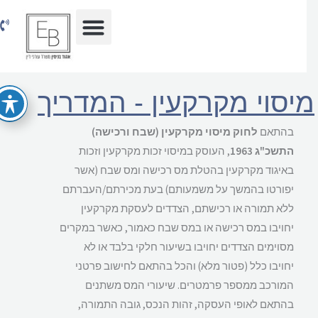
וג
כן
יסוי מקרקעין - המדריך
בהתאם
לחוק מיסוי מקרקעין (שבח ורכישה)
התשכ"ג 1963
, העוסק במיסוי זכות מקרקעין וזכות
באיגוד מקרקעין בהטלת מס רכישה ומס שבח (אשר
יפורטו בהמשך על משמעותם) בעת מכירתם/העברתם
ללא תמורה או רכישתם, הצדדים לעסקת מקרקעין
יחויבו במס רכישה או במס שבח כאמור, כאשר במקרים
מסוימים הצדדים יחויבו בשיעור חלקי בלבד או לא
יחויבו כלל (פטור מלא) והכל בהתאם לחישוב פרטני
המורכב ממספר פרמטרים. שיעורי המס משתנים
בהתאם לאופי העסקה, זהות הנכס, גובה התמורה,