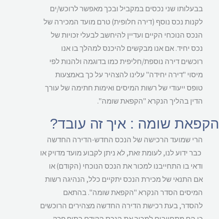
בבעלותו שני נכסים במקביל ובכך מאפשר לרוכש/ים
לקנות נכס נוסף (דירה חלופית) טרם מועד המכירה של
הנכס הנוכחי הקיים ועדיין להיחשב לבעלי זכויות של
נכס יחיד. אם אנו מבקשים להיכנס למהלך בו אנו
רוכשים דירה נוספת/חליפית כמו בדוגמה ולהנות לפי
מיסוי "דירה יחידה" עלינו להצהיר על כך באמצעות
טופס ייעודי של רשות המיסים ואימות חתימה של עורך
הדין בהליך הנקרא "הקפאת שומה".
פאת שומה : איך זה עובד?
הרי שמועד הרכישה של הנכס החדש-הדירה החדשה
כבר ידוע לנו, לעומת זאת, לא ניתן לקבוע מועד מדויק או
ודאי בו התחייבנו למכור את הנכס הנוכחי (הקודם) או
אם התנאי של מכירת הנכס יתקיים כלל, הנהיגה רשות
המיסים הסדר הנקרא "הקפאת שומה". בהתאם
להסדר, בעת רכישת הדירה החדשה מצהירים הרוכשים
כי הם מתחייבים למכור את הנכס הקודם בתוף פרק