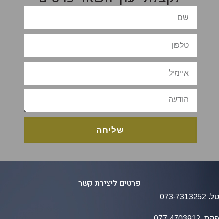
שליחה
פרטים ליצירת קשר
073-7313252
ס.
077​-​4703912