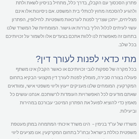
רון הסכסוך עם הקבלן, בדרך כלל, מתחיל בניסיון לשאת ולתת
הגיע להסכמה מחוץ לכותלי בית המשפט. אם ניסיונות אלו אינם
ליחים, ייתכן שצריך לפנות לערכאות משפטיות. לחילופין, הפתרון
וי לעיתים לכלול הליך בוררות או גישור. המומחיות של המשרד שלנו
חום זה מאפשרת לנו ללוות אתכם בצעדים אלו ולשמור על זכויותיכם
ל שלב.
תי כדאי לפנות לעורך דין?
ל מקרה של ספקות לגבי זכויותיכם או כאשר הקבלן אינו משתף
ולה בצורה סבירה, מומלץ לפנות לעורך דין מקצועי הבקיא בתחום
קרקעין. המומחים שלנו מעניקים ייעוץ וליווי משפטי אישי, ומוודאים
תם מודעים לכל האפשרויות העומדות לרשותכם. אנחנו עושים כל
מץ כדי להוציא לפועל את הפתרון המיטבי עבורכם במהירות
יעילות.
רדו של עו"ד בנימין – הינו משרד איכותי המתמחה במתן מעטפת
פטית כוללת בישראל ובחו"ל בתחום המקרקעין. אנו מציעים ליווי