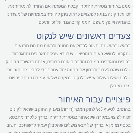
נו באיחור מסירת החזקה וקבלת המפתח. אם החוזה לא מגדיר את
ויות הקונה בנוגע לפיצויים כראוי, ניתן להיעזר במומחיות של משרדנו
נחיה וייעוץ משפטי הממוקד בהגנה על זכויותיכם.
עדים ראשונים שיש לנקוט
אש ובראשונה, חשוב לבדוק את החוזה ולראות מה הם התנאים
קבעו לנושא האיחור והפיצוי. יש לוודא שכל התאריכים וההגדרות
ורים ומוגדרים. במידה והדברים אינם ברורים, אנחנו במשרד הבוטיק
נו נשמח לערוך ולבחון את החוזה יחד עמכם כדי להבין מהן הזכויות
כם ואילו פעולות אפשר לנקוט במקרה של אי-עמידה בהתחייבויות
ד הקבלן.
יצויים עבור האיחור
בהתאם לסעיף 5 א' לחוק המכר (דירות) מעניק החוק בישראל לקונים
ות לפיצוי במקרה של איחור במסירת הדירה ובדרך כלל זה מתבטא
סף מזומן או בדרך של תנאי משלים שהקבלן יעמיד לרשותכם. חשוב